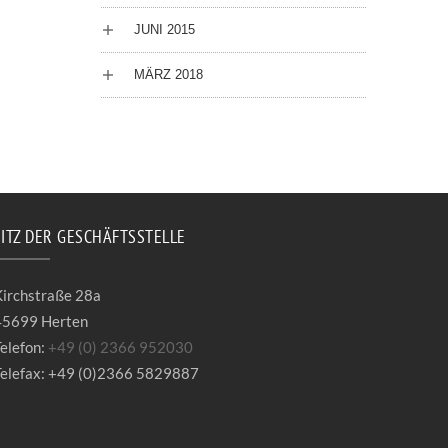
JUNI 2015
MÄRZ 2018
SITZ DER GESCHÄFTSSTELLE
irchstraße 28a
45699 Herten
elefon:
+49 (0) 2366 952030
elefax: +49 (0)2366 5829887