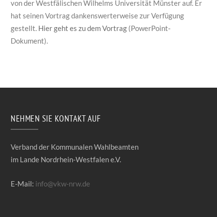
von der Westfälischen Wilhelms Universität Münster auf. Er
hat seinen Vortrag dankenswerterweise zur Verfügung
gestellt.
Hier geht es zu dem Vortrag
(PowerPoint-
Dokument).
NEHMEN SIE KONTAKT AUF
Verband der Kommunalen Wahlbeamten
im Lande Nordrhein-Westfalen e.V.
E-Mail:
info@vkw-nrw.de